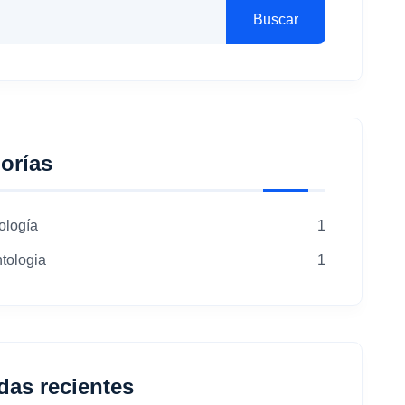
Buscar
orías
ología
1
tologia
1
das recientes