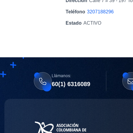
Dirección
Calle 7 # 39 - 197 T
Teléfono
3207188296
Estado
ACTIVO
Llámanos:
60(1) 6316089