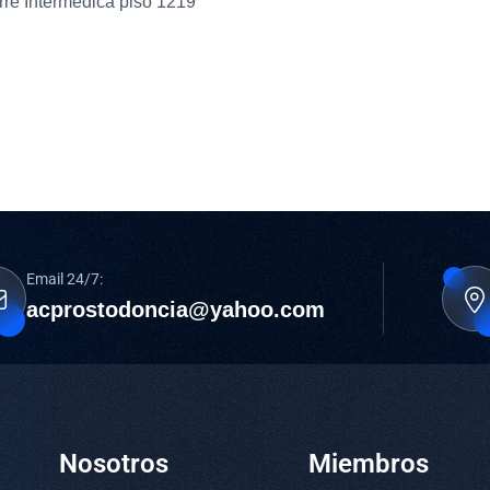
orre Intermedica piso 1219
Email 24/7:
acprostodoncia@yahoo.com
Nosotros
Miembros