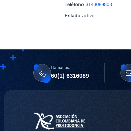
Teléfono
3143089808
Estado
activo
Llámanos:
60(1) 6316089