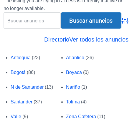
The listing you are trying to access is currently inactive or
no longer available.
Búsq
Directorio
Ver todos los anuncios
Antioquia
(23)
Atlantico
(26)
Bogotá
(86)
Boyaca
(0)
N de Santander
(13)
Nariño
(1)
Santander
(37)
Tolima
(4)
Valle
(9)
Zona Cafetera
(11)