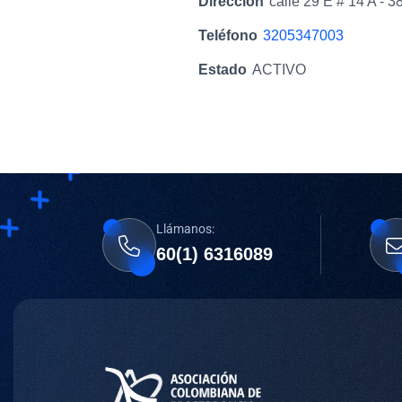
Dirección
calle 29 E # 14 A - 3
Teléfono
3205347003
Estado
ACTIVO
Llámanos:
60(1) 6316089