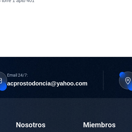
8 torre 1 apto 401
Email 24/7:
acprostodoncia@yahoo.com
Nosotros
Miembros