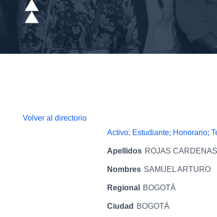
Volver al directorio
Activo; Estudiante; Honorario; 
Apellidos
ROJAS CARDENA
Nombres
SAMUEL ARTURO
Regional
BOGOTÁ
Ciudad
BOGOTÁ