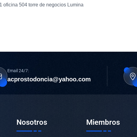
1 oficina 504 torre de negocios Lumina
Email 24/7:
acprostodoncia@yahoo.com
Nosotros
Miembros