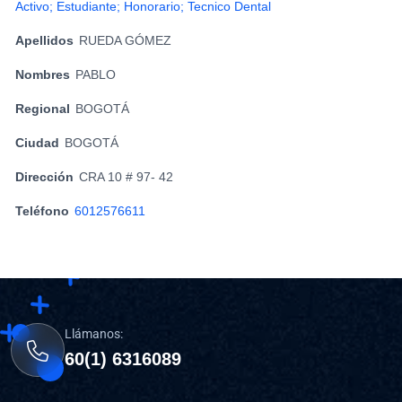
Activo; Estudiante; Honorario; Tecnico Dental
Apellidos
RUEDA GÓMEZ
Nombres
PABLO
Regional
BOGOTÁ
Ciudad
BOGOTÁ
Dirección
CRA 10 # 97- 42
Teléfono
6012576611
Llámanos:
60(1) 6316089