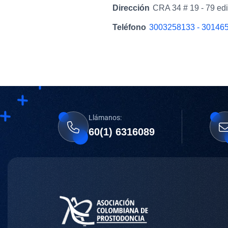
Dirección
CRA 34 # 19 - 79 edi
Teléfono
3003258133 - 30146
Llámanos:
60(1) 6316089