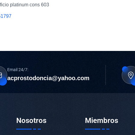
ficio platinum cons 603
51797
Email 24/7:
acprostodoncia@yahoo.com
Nosotros
Miembros