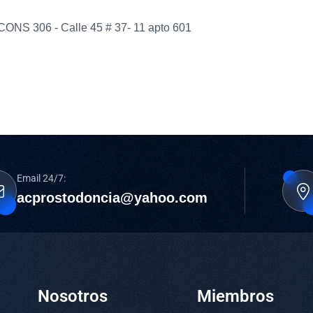
CONS 306 - Calle 45 # 37- 11 apto 601
Email 24/7:
acprostodoncia@yahoo.com
Nosotros
Miembros