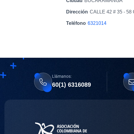
Ciudad
BUCARAMANGA
Dirección
CALLE 42 # 35 - 58 
Teléfono
6321014
Llámanos:
60(1) 6316089