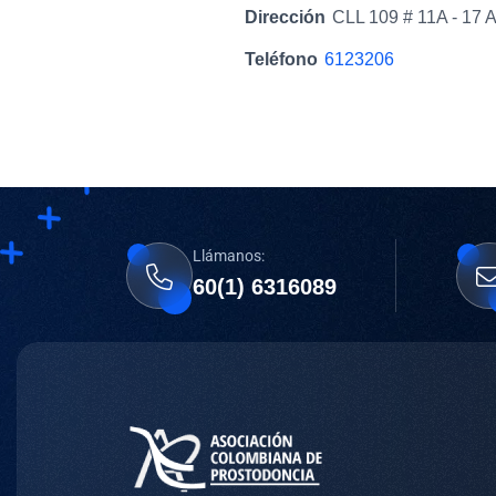
Dirección
CLL 109 # 11A - 17
Teléfono
6123206
Llámanos:
60(1) 6316089