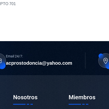
 APTO 701
Email 24/7:
acprostodoncia@yahoo.com
Nosotros
Miembros