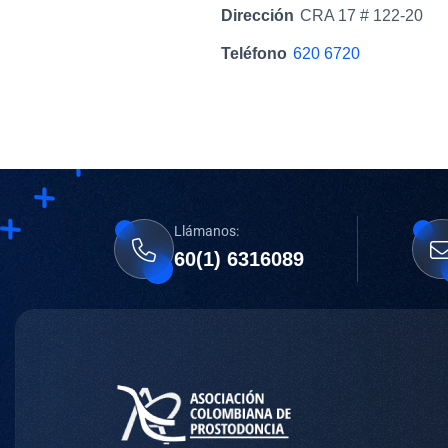
Dirección
CRA 17 # 122-20
Teléfono
620 6720
Llámanos:
60(1) 6316089