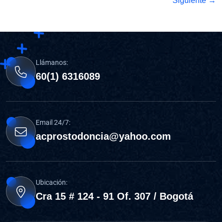
Siguiente →
Llámanos:
60(1) 6316089
Email 24/7:
acprostodoncia@yahoo.com
Ubicación:
Cra 15 # 124 - 91 Of. 307 / Bogotá