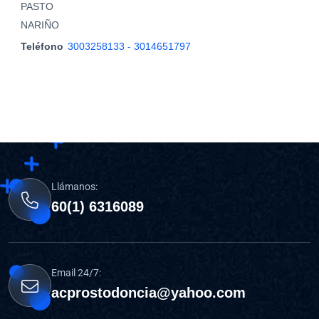
PASTO
NARIÑO
Teléfono
3003258133 - 3014651797
Llámanos:
60(1) 6316089
Email 24/7:
acprostodoncia@yahoo.com