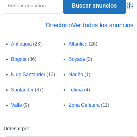
Búsq
Directorio
Ver todos los anuncios
Antioquia
(23)
Atlantico
(26)
Bogotá
(86)
Boyaca
(0)
N de Santander
(13)
Nariño
(1)
Santander
(37)
Tolima
(4)
Valle
(9)
Zona Cafetera
(11)
Ordenar por: