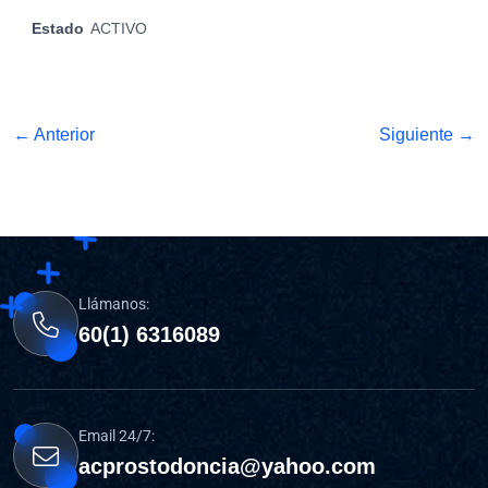
Estado
ACTIVO
← Anterior
Siguiente →
Llámanos:
60(1) 6316089
Email 24/7:
acprostodoncia@yahoo.com